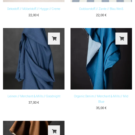
Dekostoff // Möbelstoff // Hygge // Creme
Outdoorstoff // Zante // Blau Weiß
22,00
€
22,00
€
Leinen // Merchant & Mills // Goodnight
Organic Denim // Merchant & Mills // Mid
Blue
37,00
€
35,00
€