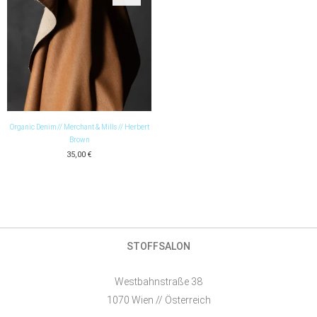
Organic Denim // Merchant & Mills // Herbert
Brown
35,00
€
STOFFSALON
Westbahnstraße 38
1070 Wien // Österreich