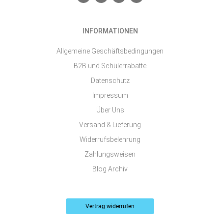
n
a
n
o
v
c
s
u
e
e
t
t
l
b
a
u
o
o
g
b
INFORMATIONEN
p
o
r
e
e
k
a
-
m
Allgemeine Geschäftsbedingungen
s
q
B2B und Schülerrabatte
u
a
Datenschutz
r
e
Impressum
Über Uns
Versand & Lieferung
Widerrufsbelehrung
Zahlungsweisen
Blog Archiv
Vertrag widerrufen