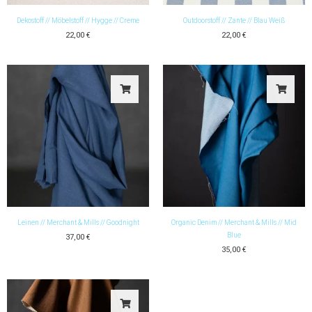
Dekostoff // Möbelstoff // Hygge // Creme
Outdoorstoff // Zante // Blau Weiß
22,00
€
22,00
€
Leinen // Merchant & Mills // Goodnight
Organic Denim // Merchant & Mills // Mid
Blue
37,00
€
35,00
€