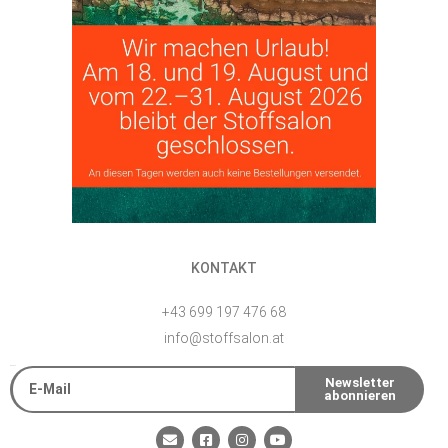
KONTAKT
+43 699 197 476 68
info@stoffsalon.at
E-Mail
Newsletter
abonnieren
Alternative:
E
F
I
Y