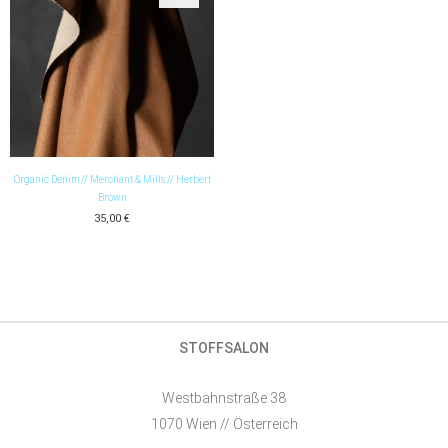
Organic Denim // Merchant & Mills // Herbert
Brown
35,00
€
STOFFSALON
Westbahnstraße 38
1070 Wien // Österreich