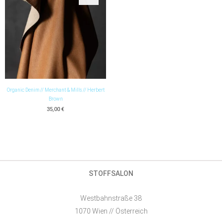
Organic Denim // Merchant & Mills // Herbert
Brown
35,00
€
STOFFSALON
Westbahnstraße 38
1070 Wien // Österreich