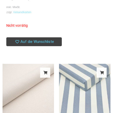
Ursprünglicher
Aktueller
Preis
Preis
inkl. MwSt.
zzgl.
Versandkosten
war:
ist:
23,00 €
18,40 €.
Nicht vorrätig
Auf die Wunschliste