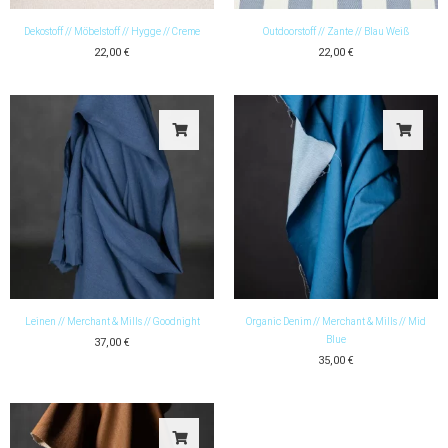
Dekostoff // Möbelstoff // Hygge // Creme
Outdoorstoff // Zante // Blau Weiß
22,00
€
22,00
€
Leinen // Merchant & Mills // Goodnight
Organic Denim // Merchant & Mills // Mid
Blue
37,00
€
35,00
€