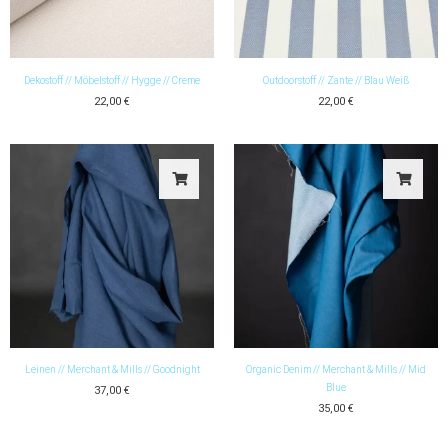
Dekostoff // Möbelstoff // Hygge // Creme
Outdoorstoff // Zante // Blau Weiß
22,00
€
22,00
€
Leinen // Merchant & Mills // Goodnight
Organic Denim // Merchant & Mills // Mid
Blue
37,00
€
35,00
€