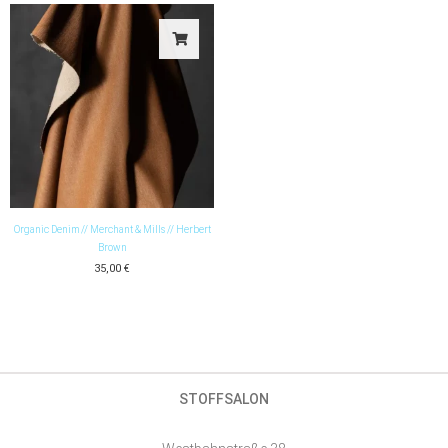
Organic Denim // Merchant & Mills // Herbert
Brown
35,00
€
STOFFSALON