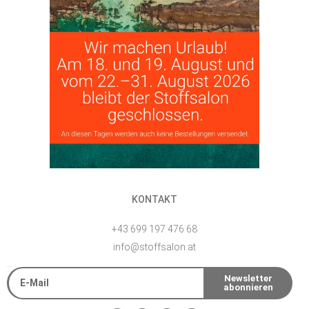
KONTAKT
+43 699 197 476 68
info@stoffsalon.at
E-Mail
Newsletter
abonnieren
Alternative: