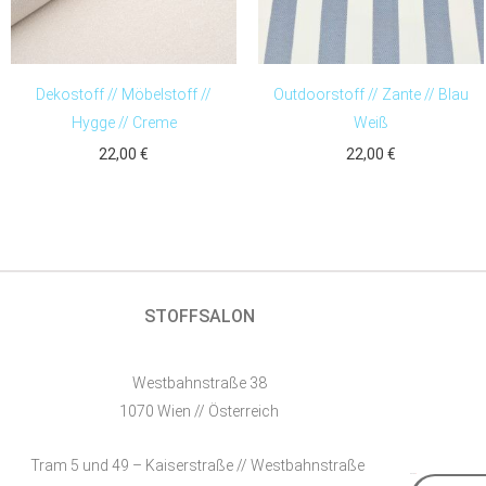
Dekostoff // Möbelstoff //
Outdoorstoff // Zante // Blau
Hygge // Creme
Weiß
22,00
€
22,00
€
STOFFSALON
Westbahnstraße 38
1070 Wien // Österreich
Tram 5 und 49 – Kaiserstraße // Westbahnstraße
E-Mail