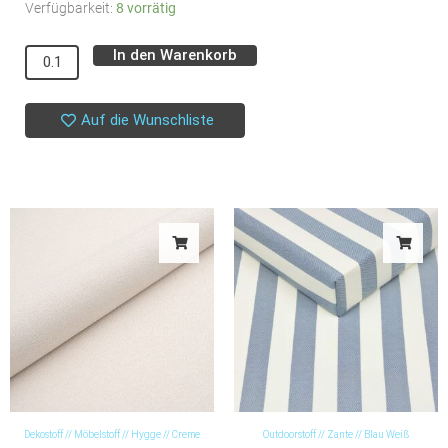
Gabardine
Verfügbarkeit:
8 vorrätig
Light
In den Warenkorb
Alternative:
//
Atelier
Brunette
Auf die Wunschliste
//
Dahlia
Menge
Dekostoff // Möbelstoff // Hygge // Creme
Outdoorstoff // Zante // Blau Weiß