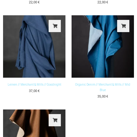
22,00
€
22,00
€
Leinen // Merchant & Mills // Goodnight
Organic Denim // Merchant & Mills // Mid
Blue
37,00
€
35,00
€