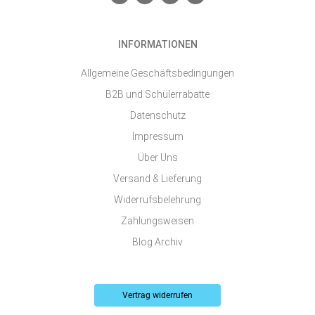
n
a
n
o
v
c
s
u
e
e
t
t
l
b
a
u
o
o
g
b
INFORMATIONEN
p
o
r
e
e
k
a
-
m
Allgemeine Geschäftsbedingungen
s
q
B2B und Schülerrabatte
u
a
Datenschutz
r
e
Impressum
Über Uns
Versand & Lieferung
Widerrufsbelehrung
Zahlungsweisen
Blog Archiv
Vertrag widerrufen