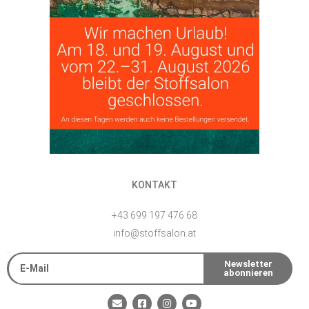
KONTAKT
+43 699 197 476 68
info@stoffsalon.at
E-Mail
Newsletter
abonnieren
Alternative:
E
F
I
Y