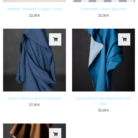
Dekostoff // Möbelstoff // Hygge // Creme
Outdoorstoff // Zante // Blau Weiß
22,00
€
22,00
€
Leinen // Merchant & Mills // Goodnight
Organic Denim // Merchant & Mills // Mid
Blue
37,00
€
35,00
€