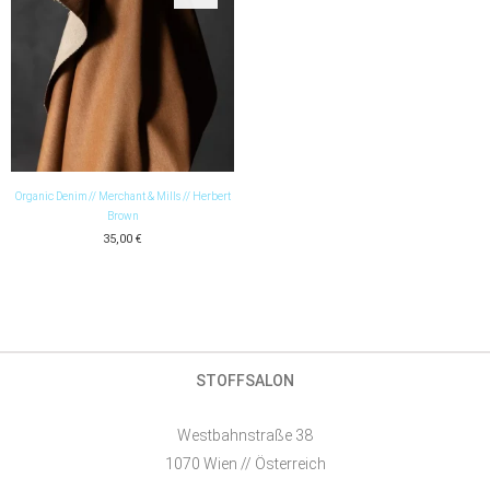
Organic Denim // Merchant & Mills // Herbert
Brown
35,00
€
STOFFSALON
Westbahnstraße 38
1070 Wien // Österreich