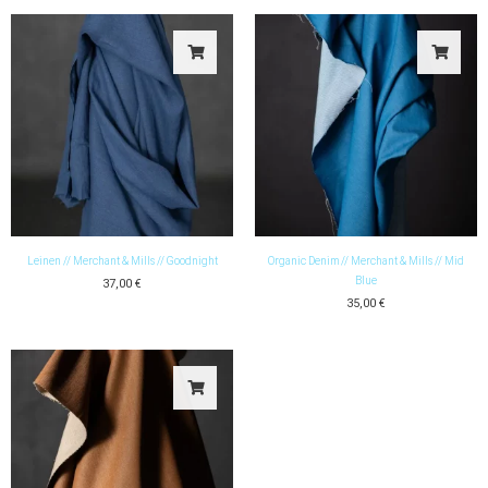
Leinen // Merchant & Mills // Goodnight
Organic Denim // Merchant & Mills // Mid
Blue
37,00
€
35,00
€