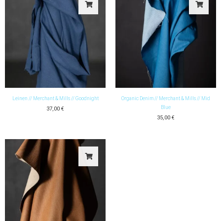
Leinen // Merchant & Mills // Goodnight
Organic Denim // Merchant & Mills // Mid
Blue
37,00
€
35,00
€