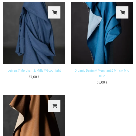
Leinen // Merchant & Mills // Goodnight
Organic Denim // Merchant & Mills // Mid
Blue
37,00
€
35,00
€