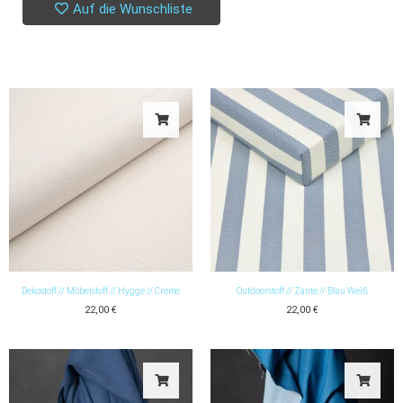
Auf die Wunschliste
Dekostoff // Möbelstoff // Hygge // Creme
Outdoorstoff // Zante // Blau Weiß
22,00
€
22,00
€