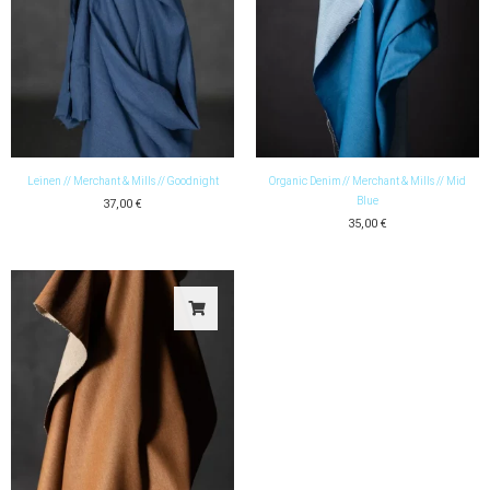
Leinen // Merchant & Mills // Goodnight
Organic Denim // Merchant & Mills // Mid
Blue
37,00
€
35,00
€