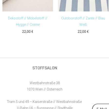
Dekostoff // Möbelstoff //
Outdoorstoff // Zante // Blau
Hygge // Creme
Weiß
22,00
€
22,00
€
STOFFSALON
Westbahnstraße 38
1070 Wien // Österreich
Tram 5 und 49 – Kaiserstraße // Westbahnstraße
E-Mail
U-Bahn U6 – Burggasse // Stadthalle