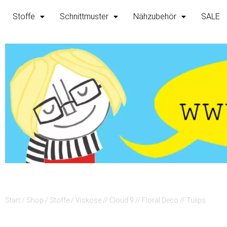
Zum
Stoffe
Schnittmuster
Nähzubehör
SALE
Inhalt
springen
Start
/
Shop
/
Stoffe
/ Viskose // Cloud 9 // Floral Deco // Tulips