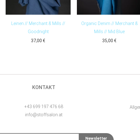
Leinen // Merchant & Mills //
Organic Denim // Merchant &
Goodnight
Mills // Mid Blue
37,00
€
35,00
€
KONTAKT
+43 699 197 476 68
Allg
info@stoffsalon.at
Newsletter