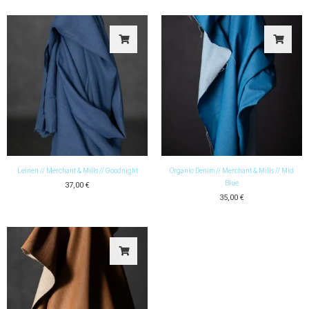
Leinen // Merchant & Mills // Goodnight
Organic Denim // Merchant & Mills // Mid
Blue
37,00
€
35,00
€