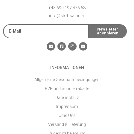
+43 699 197 476 68
info@stoffsalon.at
E-Mail
Newsletter
abonnieren
Alternative:
E
F
I
Y
n
a
n
o
v
c
s
u
e
e
t
t
l
b
a
u
o
o
g
b
INFORMATIONEN
p
o
r
e
e
k
a
-
m
Allgemeine Geschäftsbedingungen
s
q
B2B und Schülerrabatte
u
a
Datenschutz
r
e
Impressum
Über Uns
Versand & Lieferung
Widerrufsbelehrung