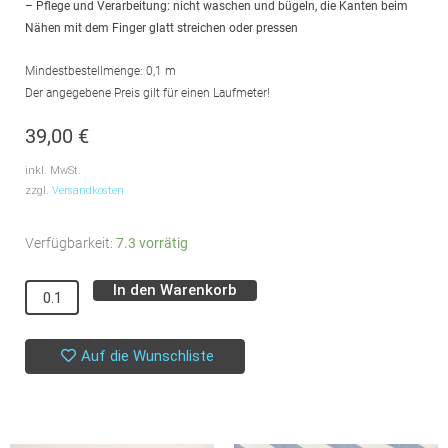
– Pflege und Verarbeitung: nicht waschen und bügeln, die Kanten beim
Nähen mit dem Finger glatt streichen oder pressen
Mindestbestellmenge: 0,1 m
Der angegebene Preis gilt für einen Laufmeter!
39,00
€
inkl. MwSt.
zzgl.
Versandkosten
Organic
Verfügbarkeit:
7.3 vorrätig
Oilskin
In den Warenkorb
Alternative:
//
Merchant
&
Auf die Wunschliste
Mills
//
Khaki
Menge