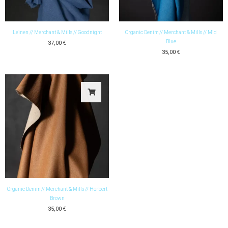
Leinen // Merchant & Mills // Goodnight
Organic Denim // Merchant & Mills // Mid
Blue
37,00
€
35,00
€
Organic Denim // Merchant & Mills // Herbert
Brown
35,00
€