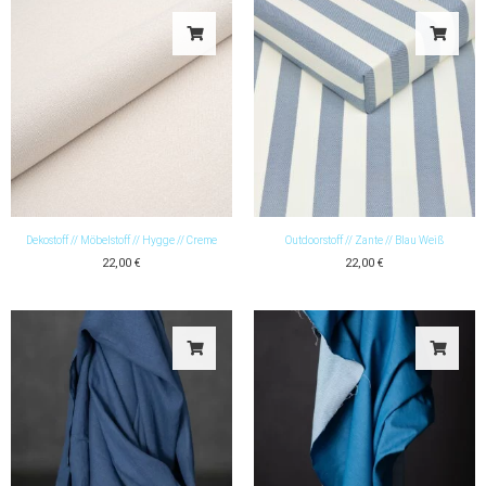
Dekostoff // Möbelstoff // Hygge // Creme
Outdoorstoff // Zante // Blau Weiß
22,00
€
22,00
€