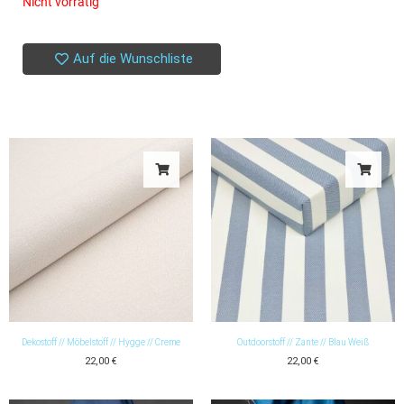
Nicht vorrätig
Auf die Wunschliste
Dekostoff // Möbelstoff // Hygge // Creme
Outdoorstoff // Zante // Blau Weiß
22,00
€
22,00
€