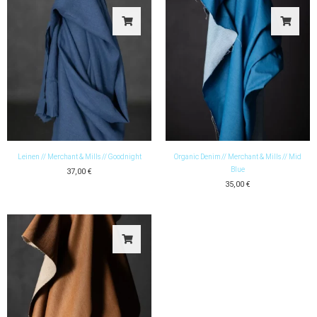
Leinen // Merchant & Mills // Goodnight
Organic Denim // Merchant & Mills // Mid
Blue
37,00
€
35,00
€