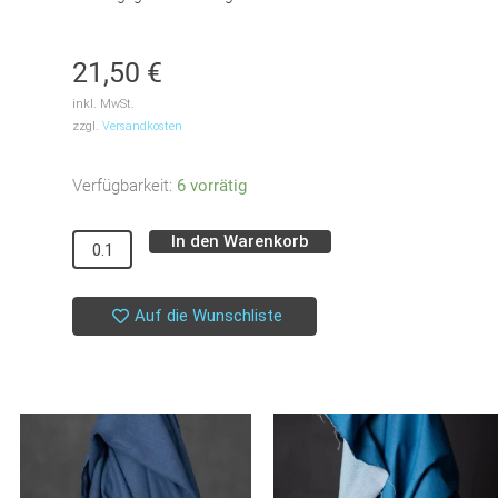
21,50
€
inkl. MwSt.
zzgl.
Versandkosten
Popeline
Verfügbarkeit:
6 vorrätig
//
In den Warenkorb
Art
Alternative:
Gallery
//
Auf die Wunschliste
Abstract
Art
//
Parallel
Strokes
//