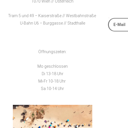
1070 Wien // Österreich
Tram 5 und 49 – Kaiserstraße // Westbahnstraße
E-Mail
U-Bahn U6 – Burggasse // Stadthalle
Alternative
Öffnungszeiten:
Mo geschlossen
Di 13-18 Uhr
Mi-Fr 10-18 Uhr
Sa 10-14 Uhr