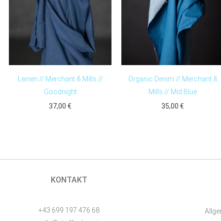
Moon
Menge
Leinen // Merchant & Mills //
Organic Denim // Merchant &
Goodnight
Mills // Mid Blue
37,00
€
35,00
€
KONTAKT
+43 699 197 476 68
Allg