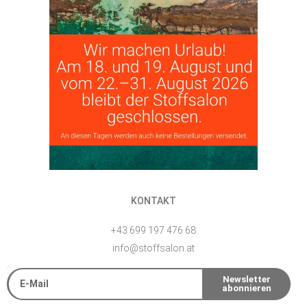
KONTAKT
+43 699 197 476 68
info@stoffsalon.at
E-Mail
Newsletter
abonnieren