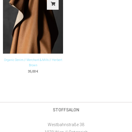
Organic Denim // Merchant & Mills // Herbert
Brown
35,00
€
STOFFSALON
Westbahnstraße 38