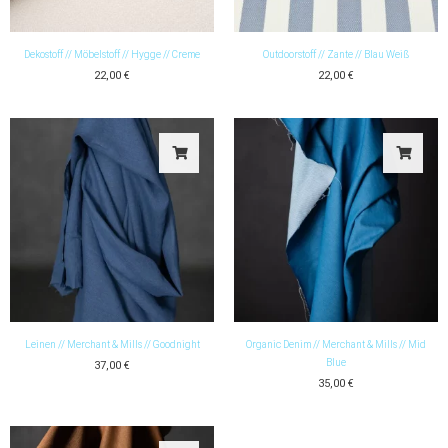
Dekostoff // Möbelstoff // Hygge // Creme
Outdoorstoff // Zante // Blau Weiß
22,00
€
22,00
€
Leinen // Merchant & Mills // Goodnight
Organic Denim // Merchant & Mills // Mid
Blue
37,00
€
35,00
€