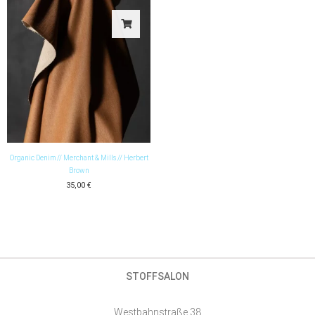
Organic Denim // Merchant & Mills // Herbert
Brown
35,00
€
STOFFSALON
Westbahnstraße 38