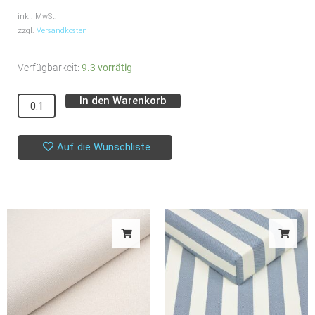
inkl. MwSt.
zzgl.
Versandkosten
Popeline
Verfügbarkeit:
9.3 vorrätig
//
In den Warenkorb
Alternative:
Baumwollsatin
//
Geometric
Auf die Wunschliste
Menge