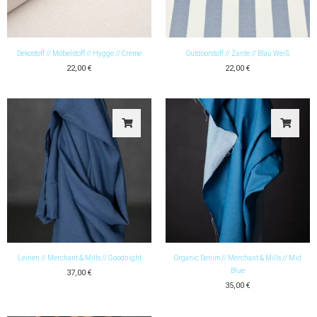
Dekostoff // Möbelstoff // Hygge // Creme
Outdoorstoff // Zante // Blau Weiß
22,00
€
22,00
€
Leinen // Merchant & Mills // Goodnight
Organic Denim // Merchant & Mills // Mid
Blue
37,00
€
35,00
€