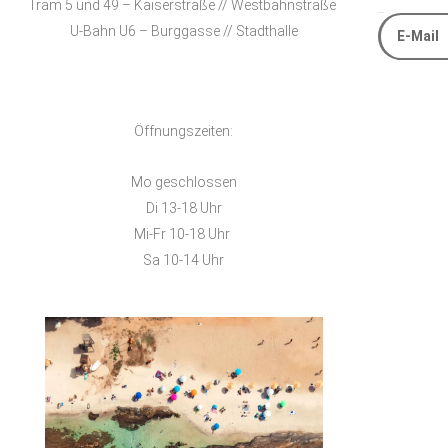
Tram 5 und 49 – Kaiserstraße // Westbahnstraße
E-Mail
U-Bahn U6 – Burggasse // Stadthalle
Alternative
Öffnungszeiten:
Mo geschlossen
Di 13-18 Uhr
Mi-Fr 10-18 Uhr
Sa 10-14 Uhr