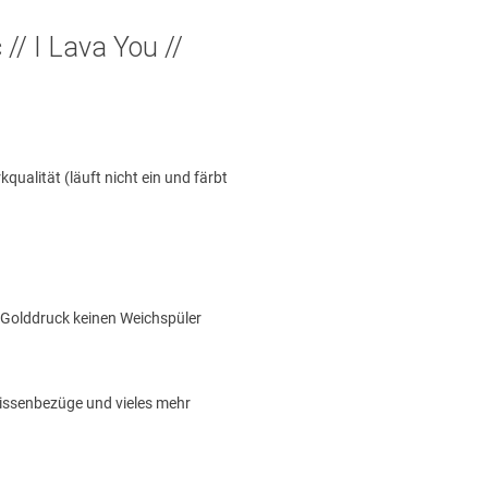
 // I Lava You //
alität (läuft nicht ein und färbt
t Golddruck keinen Weichspüler
Kissenbezüge und vieles mehr