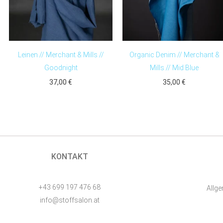
Leinen // Merchant & Mills //
Organic Denim // Merchant &
Goodnight
Mills // Mid Blue
37,00
€
35,00
€
KONTAKT
+43 699 197 476 68
Allg
info@stoffsalon.at