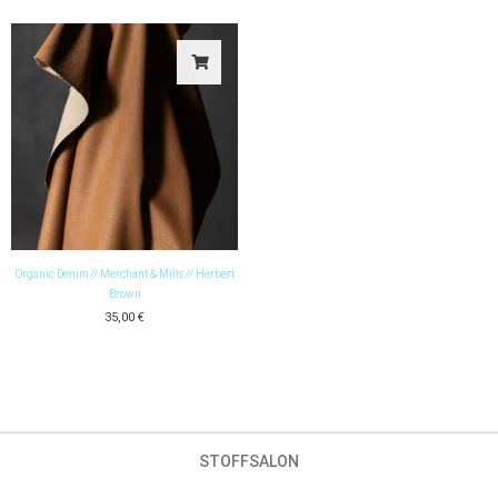
Organic Denim // Merchant & Mills // Herbert
Brown
35,00
€
STOFFSALON