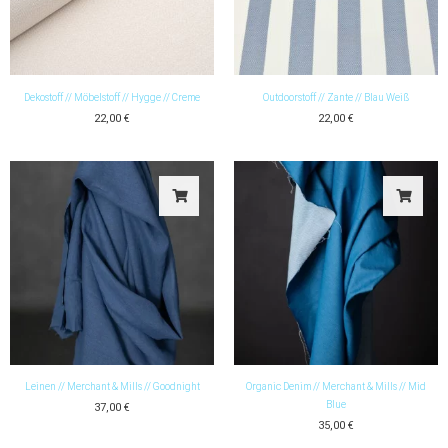
Dekostoff // Möbelstoff // Hygge // Creme
Outdoorstoff // Zante // Blau Weiß
22,00
€
22,00
€
Leinen // Merchant & Mills // Goodnight
Organic Denim // Merchant & Mills // Mid
Blue
37,00
€
35,00
€