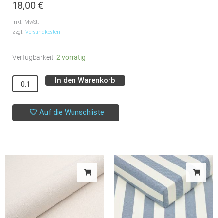
18,00
€
inkl. MwSt.
zzgl.
Versandkosten
Popeline
Verfügbarkeit:
2 vorrätig
//
In den Warenkorb
Alternative:
Diagonal
Dots
Menge
Auf die Wunschliste