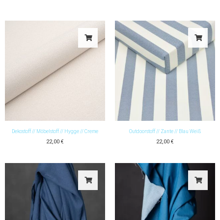
Dekostoff // Möbelstoff // Hygge // Creme
Outdoorstoff // Zante // Blau Weiß
22,00
€
22,00
€