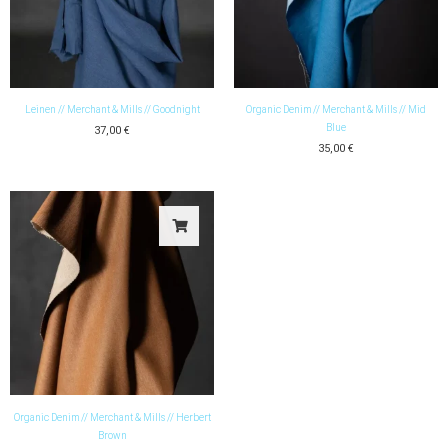
Leinen // Merchant & Mills // Goodnight
Organic Denim // Merchant & Mills // Mid
Blue
37,00
€
35,00
€
Organic Denim // Merchant & Mills // Herbert
Brown