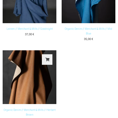
Leinen // Merchant & Mills // Goodnight
Organic Denim // Merchant & Mills // Mid
Blue
37,00
€
35,00
€
Organic Denim // Merchant & Mills // Herbert
Brown