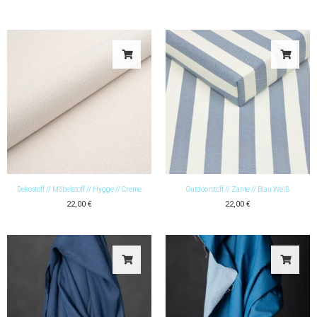
Dekostoff // Möbelstoff // Hygge // Creme
Outdoorstoff // Zante // Blau Weiß
22,00
€
22,00
€