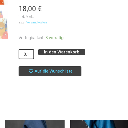
18,00
€
inkl. MwSt.
zzgl.
Versandkosten
Popeline
Verfügbarkeit:
8 vorrätig
//
In den Warenkorb
Monsterville
Alternative:
Menge
Auf die Wunschliste