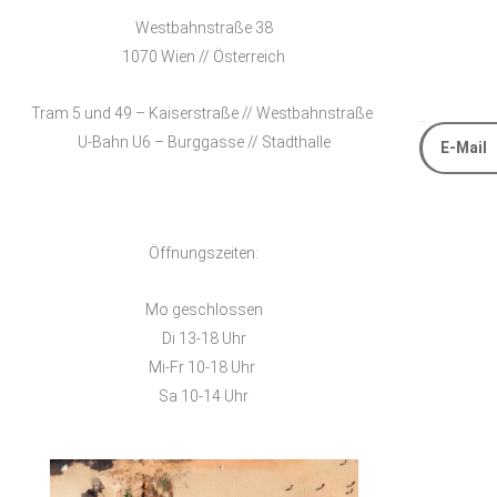
Westbahnstraße 38
1070 Wien // Österreich
Tram 5 und 49 – Kaiserstraße // Westbahnstraße
E-Mail
U-Bahn U6 – Burggasse // Stadthalle
Alternative
Öffnungszeiten:
Mo geschlossen
Di 13-18 Uhr
Mi-Fr 10-18 Uhr
Sa 10-14 Uhr