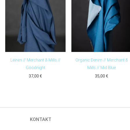
Leinen // Merchant & Mills //
Organic Denim // Merchant &
Goodnight
Mills // Mid Blue
37,00
€
35,00
€
KONTAKT