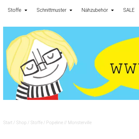
Zum
Stoffe
Schnittmuster
Nähzubehör
SALE
Inhalt
springen
Start
/
Shop
/
Stoffe
/ Popeline // Monsterville