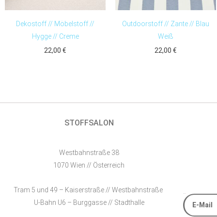
Dekostoff // Möbelstoff //
Outdoorstoff // Zante // Blau
Hygge // Creme
Weiß
22,00
€
22,00
€
STOFFSALON
Westbahnstraße 38
1070 Wien // Österreich
Tram 5 und 49 – Kaiserstraße // Westbahnstraße
E-Mail
U-Bahn U6 – Burggasse // Stadthalle