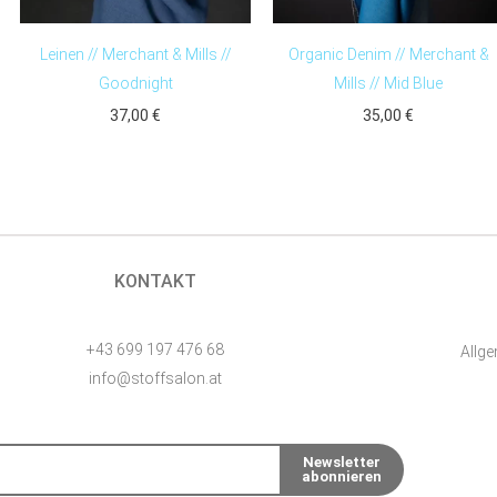
Leinen // Merchant & Mills //
Organic Denim // Merchant &
Goodnight
Mills // Mid Blue
37,00
€
35,00
€
KONTAKT
+43 699 197 476 68
Allg
info@stoffsalon.at
Newsletter
abonnieren