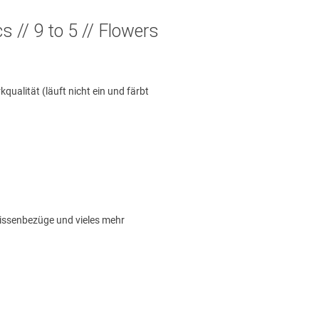
s // 9 to 5 // Flowers
alität (läuft nicht ein und färbt
Kissenbezüge und vieles mehr