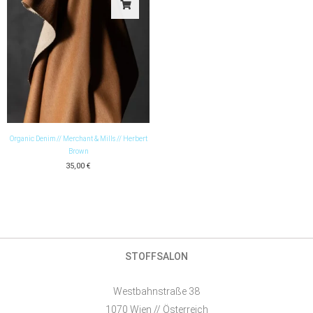
Organic Denim // Merchant & Mills // Herbert
Brown
35,00
€
STOFFSALON
Westbahnstraße 38
1070 Wien // Österreich