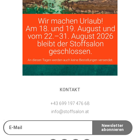
KONTAKT
+43 699 197 476 68
info@stoffsalon.at
E-Mail
Newsletter
abonnieren
Alternative: