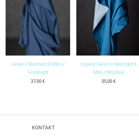
Leinen // Merchant & Mills //
Organic Denim // Merchant &
Goodnight
Mills // Mid Blue
37,00
€
35,00
€
KONTAKT