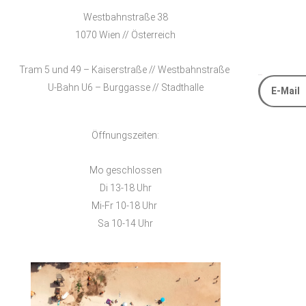
Westbahnstraße 38
1070 Wien // Österreich
Tram 5 und 49 – Kaiserstraße // Westbahnstraße
E-Mail
U-Bahn U6 – Burggasse // Stadthalle
Alternative
Öffnungszeiten:
Mo geschlossen
Di 13-18 Uhr
Mi-Fr 10-18 Uhr
Sa 10-14 Uhr