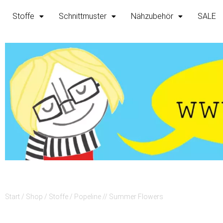
Zum
Stoffe
Schnittmuster
Nähzubehör
SALE
Inhalt
springen
Start
/
Shop
/
Stoffe
/ Popeline // Summer Flowers