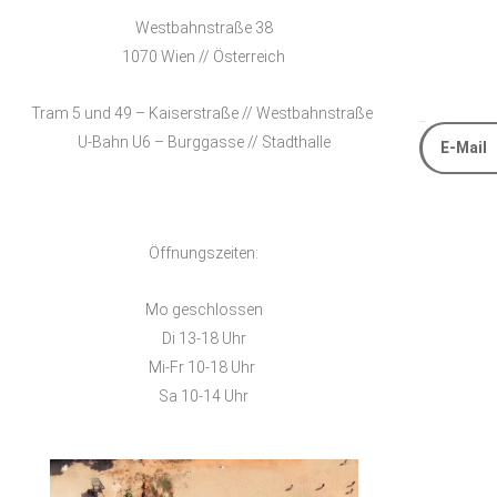
Westbahnstraße 38
1070 Wien // Österreich
Tram 5 und 49 – Kaiserstraße // Westbahnstraße
E-Mail
U-Bahn U6 – Burggasse // Stadthalle
Alternative
Öffnungszeiten:
Mo geschlossen
Di 13-18 Uhr
Mi-Fr 10-18 Uhr
Sa 10-14 Uhr