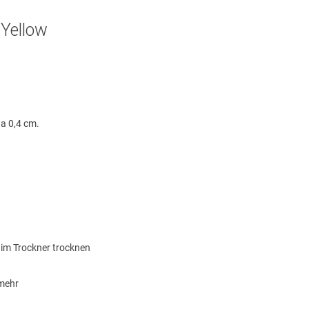
 Yellow
wa 0,4 cm.
e im Trockner trocknen
 mehr