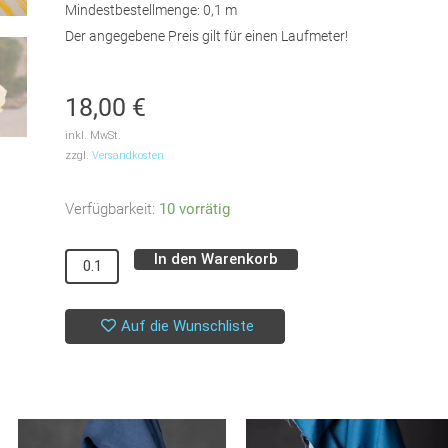
Mindestbestellmenge: 0,1 m
Der angegebene Preis gilt für einen Laufmeter!
18,00
€
inkl. MwSt.
zzgl.
Versandkosten
Popeline
Verfügbarkeit:
10 vorrätig
//
In den Warenkorb
SYAS
Alternative:
//
Wiggly
Auf die Wunschliste
Verticals
Yellow
Menge