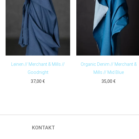
Leinen // Merchant & Mills //
Organic Denim // Merchant &
Goodnight
Mills // Mid Blue
37,00
€
35,00
€
KONTAKT