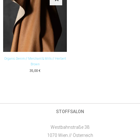
Organic Denim // Merchant & Mills // Herbert
Brown
35,00
€
STOFFSALON
Westbahnstraße 38
1070 Wien // Österreich