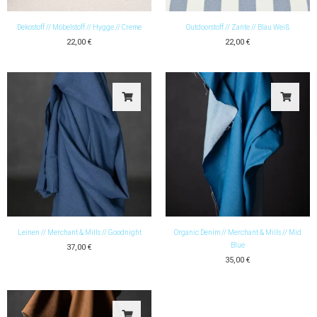
Dekostoff // Möbelstoff // Hygge // Creme
Outdoorstoff // Zante // Blau Weiß
22,00
€
22,00
€
Leinen // Merchant & Mills // Goodnight
Organic Denim // Merchant & Mills // Mid
Blue
37,00
€
35,00
€