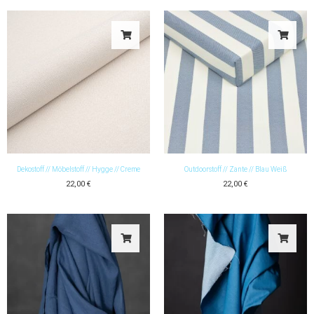
Dekostoff // Möbelstoff // Hygge // Creme
Outdoorstoff // Zante // Blau Weiß
22,00
€
22,00
€