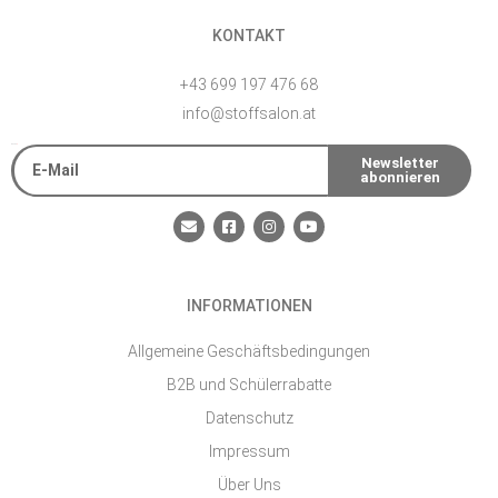
KONTAKT
+43 699 197 476 68
info@stoffsalon.at
E-Mail
Newsletter
abonnieren
Alternative:
E
F
I
Y
n
a
n
o
v
c
s
u
e
e
t
t
l
b
a
u
o
o
g
b
INFORMATIONEN
p
o
r
e
e
k
a
-
m
Allgemeine Geschäftsbedingungen
s
q
B2B und Schülerrabatte
u
a
Datenschutz
r
e
Impressum
Über Uns