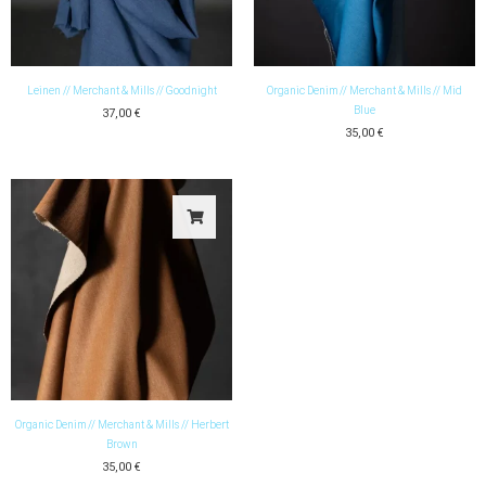
Leinen // Merchant & Mills // Goodnight
Organic Denim // Merchant & Mills // Mid
Blue
37,00
€
35,00
€
Organic Denim // Merchant & Mills // Herbert
Brown
35,00
€