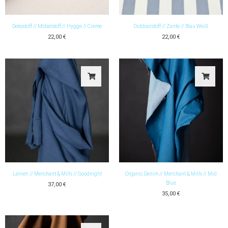
Dekostoff // Möbelstoff // Hygge // Creme
Outdoorstoff // Zante // Blau Weiß
22,00
€
22,00
€
Leinen // Merchant & Mills // Goodnight
Organic Denim // Merchant & Mills // Mid
Blue
37,00
€
35,00
€