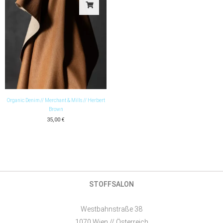
Organic Denim // Merchant & Mills // Herbert
Brown
35,00
€
STOFFSALON
Westbahnstraße 38
1070 Wien // Österreich