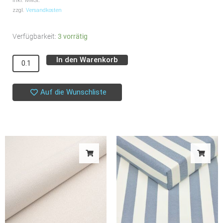
inkl. MwSt.
zzgl.
Versandkosten
Schweres
Verfügbarkeit:
3 vorrätig
Bündchen
In den Warenkorb
Alternative:
//
SYAS
//
Auf die Wunschliste
Black
Menge