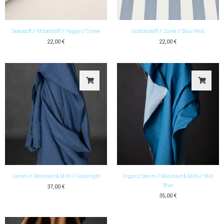
Dekostoff // Möbelstoff // Hygge // Creme
Outdoorstoff // Zante // Blau Weiß
22,00
€
22,00
€
Leinen // Merchant & Mills // Goodnight
Organic Denim // Merchant & Mills // Mid
Blue
37,00
€
35,00
€