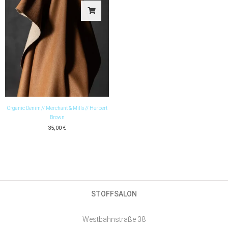
Organic Denim // Merchant & Mills // Herbert
Brown
35,00
€
STOFFSALON
Westbahnstraße 38