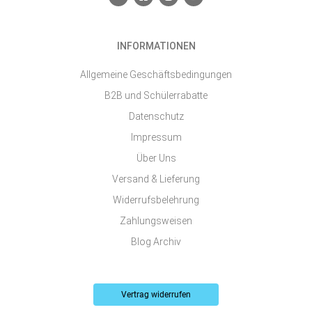
n
a
n
o
v
c
s
u
e
e
t
t
l
b
a
u
o
o
g
b
INFORMATIONEN
p
o
r
e
e
k
a
-
m
Allgemeine Geschäftsbedingungen
s
q
B2B und Schülerrabatte
u
a
Datenschutz
r
e
Impressum
Über Uns
Versand & Lieferung
Widerrufsbelehrung
Zahlungsweisen
Blog Archiv
Vertrag widerrufen