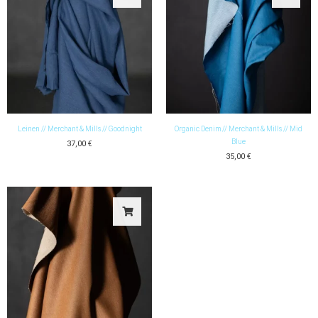
Leinen // Merchant & Mills // Goodnight
Organic Denim // Merchant & Mills // Mid
Blue
37,00
€
35,00
€