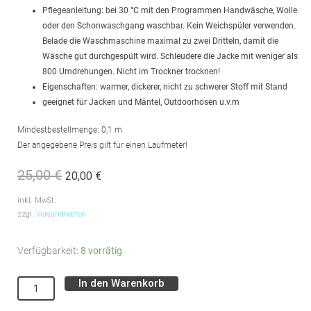
Pflegeanleitung: bei 30 °C mit den Programmen Handwäsche, Wolle
oder den Schonwaschgang waschbar. Kein Weichspüler verwenden.
Belade die Waschmaschine maximal zu zwei Dritteln, damit die
Wäsche gut durchgespült wird. Schleudere die Jacke mit weniger als
800 Umdrehungen. Nicht im Trockner trocknen!
Eigenschaften: warmer, dickerer, nicht zu schwerer Stoff mit Stand
geeignet für Jacken und Mäntel, Outdoorhosen u.v.m
Mindestbestellmenge: 0,1 m
Der angegebene Preis gilt für einen Laufmeter!
25,00
€
20,00
€
Ursprünglicher
Aktueller
Preis
Preis
inkl. MwSt.
zzgl.
Versandkosten
war:
ist:
25,00 €
20,00 €.
Softshell
Verfügbarkeit:
8 vorrätig
//
In den Warenkorb
Alternative:
Salbei
Menge