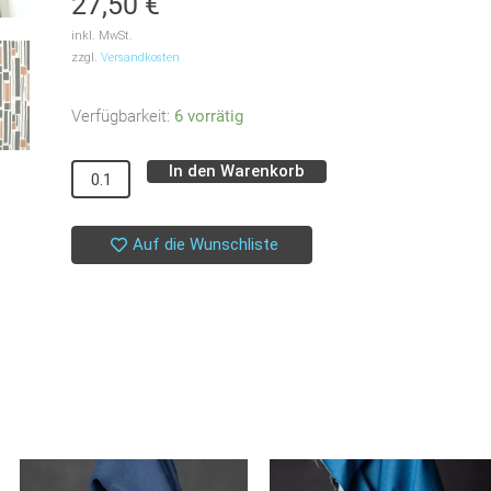
27,50
€
inkl. MwSt.
zzgl.
Versandkosten
Viskose-
Verfügbarkeit:
6 vorrätig
Baumwoll
In den Warenkorb
Mix
Alternative:
//
Kokka
Auf die Wunschliste
//
Graphics
Menge