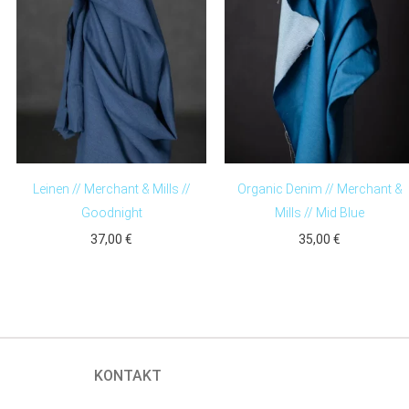
Leinen // Merchant & Mills //
Organic Denim // Merchant &
Goodnight
Mills // Mid Blue
37,00
€
35,00
€
KONTAKT