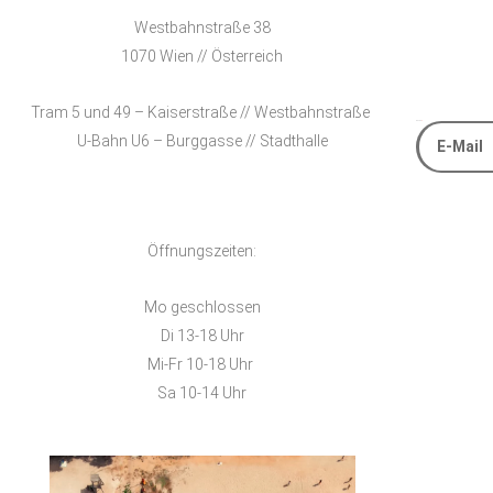
Westbahnstraße 38
1070 Wien // Österreich
Tram 5 und 49 – Kaiserstraße // Westbahnstraße
E-Mail
U-Bahn U6 – Burggasse // Stadthalle
Alternative
Öffnungszeiten:
Mo geschlossen
Di 13-18 Uhr
Mi-Fr 10-18 Uhr
Sa 10-14 Uhr