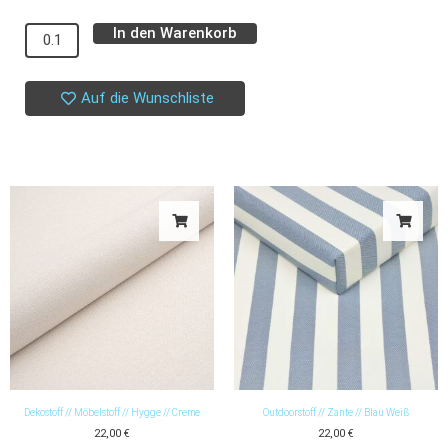
Viskosecrepe
In den Warenkorb
Alternative:
//
Atelier
Brunette
Auf die Wunschliste
//
Amarante
Menge
Dekostoff // Möbelstoff // Hygge // Creme
Outdoorstoff // Zante // Blau Weiß
22,00
€
22,00
€