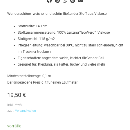
Wunderschöner weicher und schön fließender Stoff aus Viskose.
Stoffbreite: 140 cm
Stoffzusammensetzung: 100% Lenzing™️EcoVero™️ Viskose
Stoffgewicht: 118 g/m2
Pflegeanleitung: waschbar bei 30°C, nicht zu stark schleudern, nicht
im Trockner trocknen
Eigenschaften: angenehm weich, leichter fließender Fall
geeignet für: Kleidung, als Futter, Tücher und vieles mehr
Mindestbestellmenge: 0,1 m
Der angegebene Preis gilt für einen Laufmeter!
19,50
€
inkl. MwSt.
zzgl.
Versandkosten
EcoVero™️
vorrätig