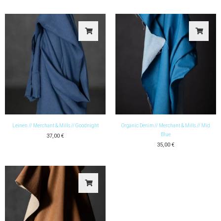
Leinen // Merchant & Mills // Goodnight
Organic Denim // Merchant & Mills // Mid
Blue
37,00
€
35,00
€