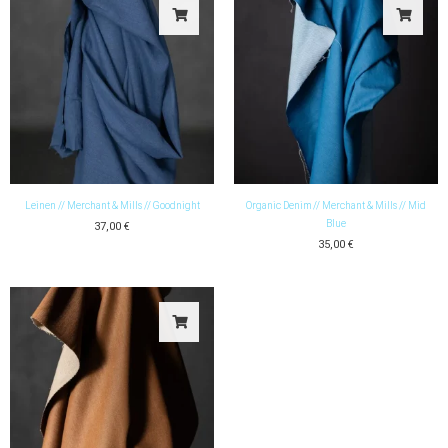
Leinen // Merchant & Mills // Goodnight
Organic Denim // Merchant & Mills // Mid
Blue
37,00
€
35,00
€