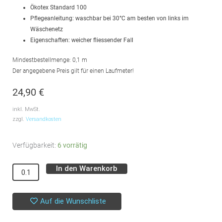
Ökotex Standard 100
Pflegeanleitung: waschbar bei 30°C am besten von links im
Wäschenetz
Eigenschaften: weicher fliessender Fall
Mindestbestellmenge: 0,1 m
Der angegebene Preis gilt für einen Laufmeter!
24,90
€
inkl. MwSt.
zzgl.
Versandkosten
Viskosecrepejersey
Verfügbarkeit:
6 vorrätig
//
In den Warenkorb
Alternative:
Summer
Vibes
//
Auf die Wunschliste
Black
Grey