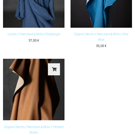
Leinen // Merchant & Mills // Goodnight
Organic Denim // Merchant & Mills // Mid
Blue
37,00
€
35,00
€
Organic Denim // Merchant & Mills // Herbert
Brown