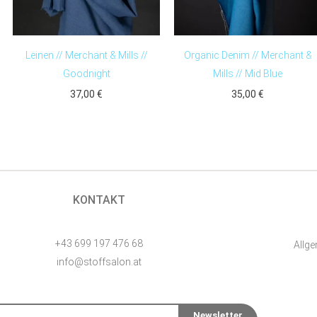
Leinen // Merchant & Mills //
Organic Denim // Merchant &
Goodnight
Mills // Mid Blue
37,00
€
35,00
€
KONTAKT
+43 699 197 476 68
Allg
info@stoffsalon.at
Newsletter