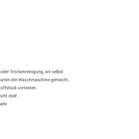
oder Trockenreinigung, wir selbst
gramm der Waschmaschine gemacht,
toffstück vortesten
cht steif
mehr