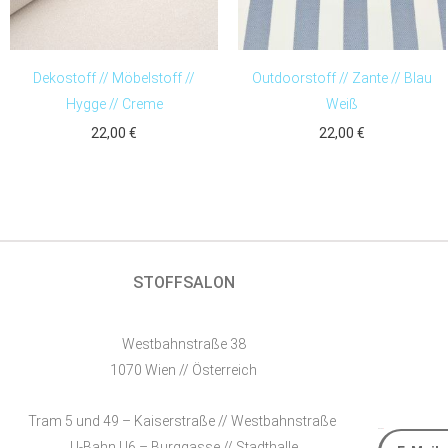
Dekostoff // Möbelstoff //
Outdoorstoff // Zante // Blau
Hygge // Creme
Weiß
22,00
€
22,00
€
STOFFSALON
Westbahnstraße 38
1070 Wien // Österreich
Tram 5 und 49 – Kaiserstraße // Westbahnstraße
E-Mail
U-Bahn U6 – Burggasse // Stadthalle