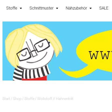
Zum
Stoffe
Schnittmuster
Nähzubehör
SALE
Inhalt
springen
Start
/
Shop
/
Stoffe
/ Wollstoff // Hahnentritt