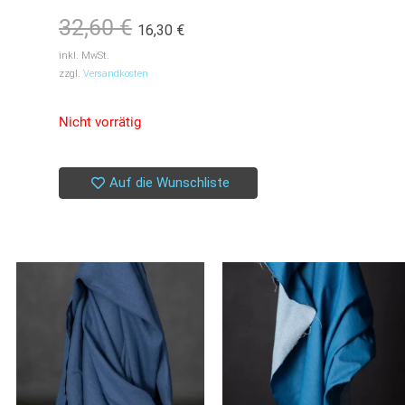
Ursprünglicher
Aktueller
32,60
€
16,30
€
Preis
Preis
inkl. MwSt.
war:
ist:
zzgl.
Versandkosten
32,60 €
16,30 €.
Nicht vorrätig
Auf die Wunschliste