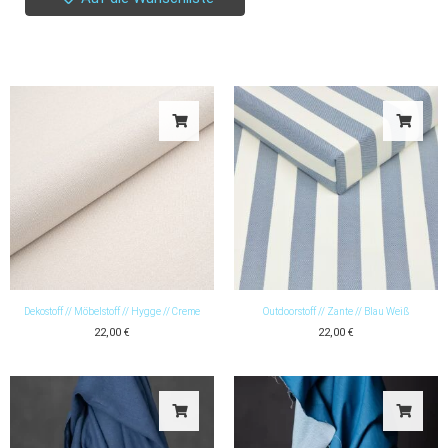
Dekostoff // Möbelstoff // Hygge // Creme
Outdoorstoff // Zante // Blau Weiß
22,00
€
22,00
€