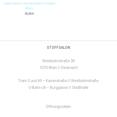
Organic Denim // Merchant & Mills // Herbert
Brown
35,00
€
STOFFSALON
Westbahnstraße 38
1070 Wien // Österreich
Tram 5 und 49 – Kaiserstraße // Westbahnstraße
U-Bahn U6 – Burggasse // Stadthalle
Öffnungszeiten: