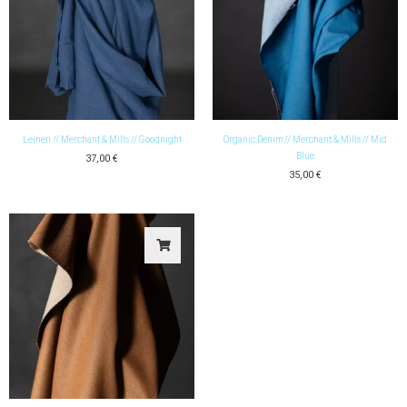
Leinen // Merchant & Mills // Goodnight
Organic Denim // Merchant & Mills // Mid
Blue
37,00
€
35,00
€