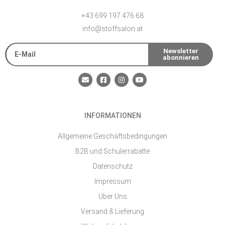
+43 699 197 476 68
info@stoffsalon.at
E-Mail
Newsletter
abonnieren
Alternative:
E
F
I
Y
n
a
n
o
v
c
s
u
e
e
t
t
l
b
a
u
o
o
g
b
INFORMATIONEN
p
o
r
e
e
k
a
-
m
Allgemeine Geschäftsbedingungen
s
q
B2B und Schülerrabatte
u
a
Datenschutz
r
e
Impressum
Über Uns
Versand & Lieferung