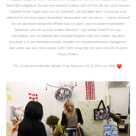
Geschäft aufgebaut. Es war eine wirklich schöne Zeit mit ihr, die ich nicht missen
möchte! Eines Tages kam ich ins Geschäft, sie saß oben beim Computer und
überreichte mir eine kleine Schachtel. Verwundert sah ich sie an – nichts ahnend!
Als ich die kleine Schachtel öffnete sah ich darin zwei klitzekleine gehäkelte
Söckchen und ich wusste in dem Moment – ich werde Oma!!!!! Ich war
überwältigt und wir feierten das freudige Ereignis noch am selben Tag beim
Schreiner´s in der Westbahnstraße, draußen im wunderschönsten Gastgarten.
Aber eines war klar: Nina würde nicht mehr lange bei mir sein und ich musste
Ersatz finden.
P.S.: Unser entzückender Schatz Tino, kam am 23.12.2015 zur Welt!