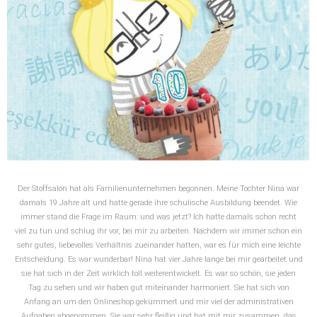
Der Stoffsalon hat als Familienunternehmen begonnen. Meine Tochter Nina war
damals 19 Jahre alt und hatte gerade ihre schulische Ausbildung beendet. Wie
immer stand die Frage im Raum: und was jetzt? Ich hatte damals schon recht
viel zu tun und schlug ihr vor, bei mir zu arbeiten. Nachdem wir immer schon ein
sehr gutes, liebevolles Verhältnis zueinander hatten, war es für mich eine leichte
Entscheidung. Es war wunderbar! Nina hat vier Jahre lange bei mir gearbeitet und
sie hat sich in der Zeit wirklich toll weiterentwickelt. Es war so schön, sie jeden
Tag zu sehen und wir haben gut miteinander harmoniert. Sie hat sich von
Anfang an um den Onlineshop gekümmert und mir viel der administrativen
Aufgaben abgenommen. Sie war sehr fleißig und hat mit mir zusammen, das