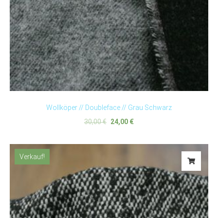
Wollköper // Doubleface // Grau Schwarz
30,00
€
24,00
€
Verkauf!