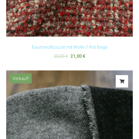
Baumwollboucle mit Wolle // Rot Beige
30,00
€
21,00
€
Verkauf!