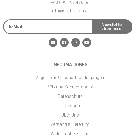
+43 699 197 476 68
info@stoffsalon.at
E-Mail
Newsletter
abonnieren
Alternative:
E
F
I
Y
n
a
n
o
v
c
s
u
e
e
t
t
l
b
a
u
o
o
g
b
INFORMATIONEN
p
o
r
e
e
k
a
-
m
Allgemeine Geschäftsbedingungen
s
q
B2B und Schülerrabatte
u
a
Datenschutz
r
e
Impressum
Über Uns
Versand & Lieferung
Widerrufsbelehrung