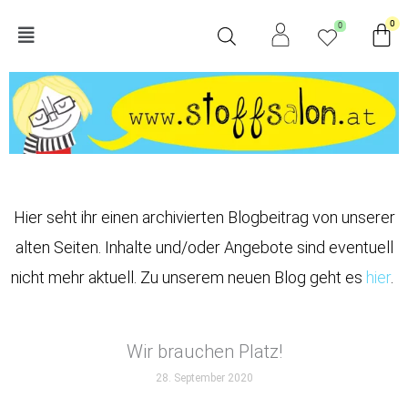
Zum
Wa
0
0
Main
Inhalt
springen
Menu
Hier seht ihr einen archivierten Blogbeitrag von unserer
alten Seiten. Inhalte und/oder Angebote sind eventuell
nicht mehr aktuell. Zu unserem neuen Blog geht es
hier
.
Wir brauchen Platz!
28. September 2020