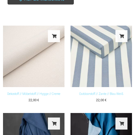
Dekostoff // Möbelstoff // Hygge // Creme
Outdoorstoff // Zante // Blau Weiß
22,00
€
22,00
€