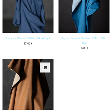
Leinen // Merchant & Mills // Goodnight
Organic Denim // Merchant & Mills // Mid
Blue
37,00
€
35,00
€